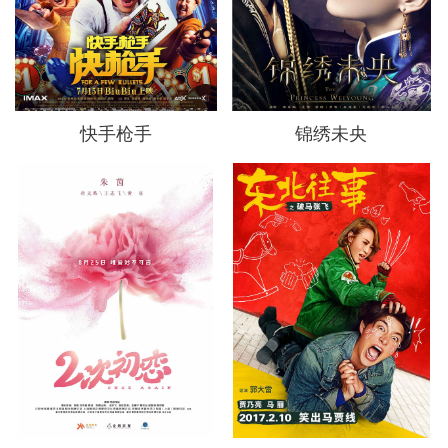
快手枪手
锦绣未央