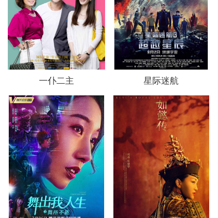
一仆二主
星际迷航