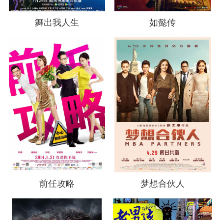
舞出我人生
如懿传
前任攻略
梦想合伙人