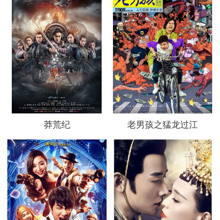
莽荒纪
老男孩之猛龙过江