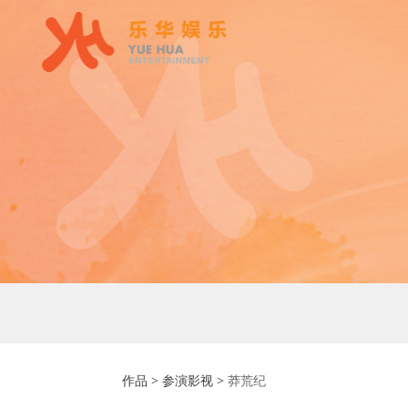
莽荒纪
作品
>
参演影视
>
莽荒纪