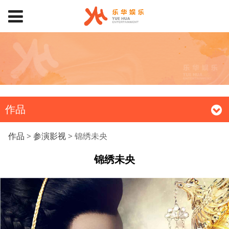
作品
锦绣未央
作品
>
参演影视
>
锦绣未央
锦绣未央