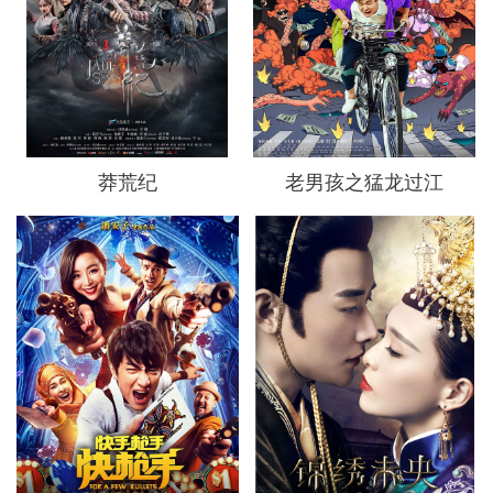
莽荒纪
老男孩之猛龙过江