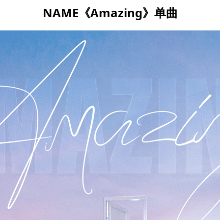
NAME《Amazing》单曲