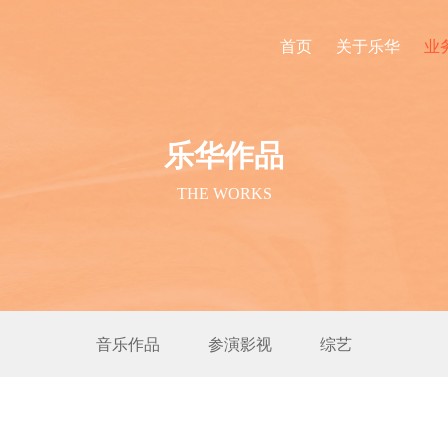
首页
关于乐华
业
乐华作品
THE WORKS
音乐作品
参演影视
综艺
ing》单曲